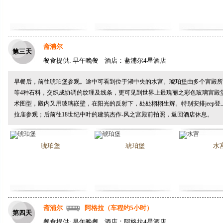
斋浦尔
第三天
餐食提供: 早午晚餐 酒店：斋浦尔4星酒店
早餐后，前往
琥珀堡
参观。途中可看到位于湖中央的水宫。琥珀堡由多个宫殿
等4种石料，交织成协调的纹理及线条，更可见到世界上最瑰丽之彩色玻璃宫殿
术图型，殿内又用玻璃嵌壁，在阳光的反射下，处处栩栩生辉。特别安排
jeep
登
拉庙
参观；后前往18世纪中叶的建筑杰作-
风之宫殿
前拍照，返回酒店休息。
琥珀堡
琥珀堡
水
斋浦尔
阿格拉（车程约5小时）
第四天
餐食提供: 早午晚餐 酒店：阿格拉4星酒店