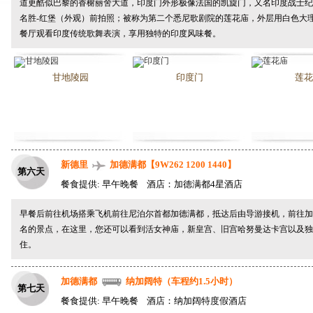
道更酷似巴黎的香榭丽舍大道，
印度门
外形极像法国的凯旋门，又名印度战士纪
名胜-
红堡
（外观）前拍照；被称为第二个悉尼歌剧院的
莲花庙
，外层用白色大
餐厅观看
印度传统歌舞表演
，享用独特的
印度风味餐
。
甘地陵园
印度门
莲花
新德里
加德满都【9W262 1200 1440】
第六天
餐食提供: 早午晚餐 酒店：加德满都4星酒店
早餐后前往机场搭乘飞机前往尼泊尔首都加德满都，抵达后由导游接机，前往
加
名的景点，在这里，您还可以看到
活女神庙
，
新皇宫
、
旧宫哈努曼达卡宫
以及
独
住。
加德满都
纳加阔特（车程约1.5小时）
第七天
餐食提供: 早午晚餐 酒店：纳加阔特度假酒店