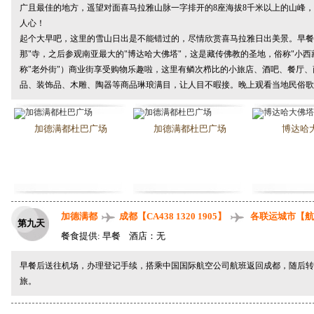
广且最佳的地方，遥望对面喜马拉雅山脉一字排开的8座海拔8千米以上的山峰
人心！
起个大早吧，这里的雪山日出是不能错过的，尽情欣赏喜马拉雅日出美景。早餐
那
"寺，之后参观南亚最大的"
博达哈大佛塔
"，这是藏传佛教的圣地，俗称"小西
称"老外街"）商业街享受购物乐趣啦，这里有鳞次栉比的小旅店、酒吧、餐厅
品、装饰品、木雕、陶器等商品琳琅满目，让人目不暇接。晚上观看当地
民俗歌
加德满都杜巴广场
加德满都杜巴广场
博达哈
加德满都
成都【CA438 1320 1905】
各联运城市【航
第九天
餐食提供: 早餐 酒店：无
早餐后送往机场，办理登记手续，搭乘中国国际航空公司航班返回成都，随后转
旅。