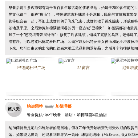
早餐后前往参观市郊有两千五百多年最古老的佛教圣地，始建于2000多年前的
界文化遗产，俗称"猴庙"），整体建筑古朴味道十分浓郁，民房的窗饰极其繁
饰等组合在一起，再加上成群的鸽子飞来飞去，成群的猴子蹦来蹦去，形成独特
谷地及平原。之后游览加德满都河谷的另一座古城"
巴德岗"
，加德满都谷地最具
展了一个"芭克塔普发展计划"：修复了许多建筑，铺成了宽敞的马路，还修建
洁有序。可以游览
巴德岗杜巴广场
、
55窗宫
以及
巴特萨拉女神庙
和
尼亚塔波拉塔
下来。您可自由选购出名的巴德岗木雕工艺品和陶器制品，之后开车前往
纳加阔
巴德岗杜巴广场
55窗宫
尼亚塔波
纳加阔特
加德满都
第八天
餐食提供: 早午晚餐 酒店：加德满都4星酒店
纳加阔特曾是尼泊尔统治者的隐居地，但在70年代开始转变为最受欢迎的观赏
落。如果能见度高，还能看到世界第一高峰--珠穆朗玛峰（Mt.Everest,海拔8