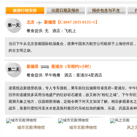
旅游行程安排
出团日期及报价
报价包含与不含
北京
新德里【CA947 2035 0135+1】
第一天
餐食提供: 无 酒店：飞机上
当日下午从北京首都国际机场集合，搭乘中国东方航空公司航班于上海经停后，
的古文明之旅。
新德里
斋浦尔（车程约5小时）
第二天
餐食提供: 早午晚餐 酒店：斋浦尔4星酒店
凌晨抵达新德里机场，专人专车接机，乘车前往拉迦斯坦省首府─
斋浦尔
。中午
旧市街道建筑多采用当地盛产的红砂岩石建造，故又称为"粉红之城"。下午市
观测天象之地方，仪器精密准确，定能令阁下对天文加深了解。稍后参观著名之
战车，装着印度恒河圣水水瓮及陈列着历代马哈拉加的服饰、乐器、武器及各种
城市宫殿博物馆
城市宫殿博物馆
风之