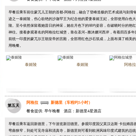
早餐后乘车前往蒙兀儿王朝的首都-阿格拉，融合了登峰造极的艺术成就与刻骨
迹之一
泰姬陵
，伤心欲绝的沙迦罕王为纪念他的爱妻泰姬王妃，全部使用白色大
陵。至今依然保留着她昔日的神采，她在月色下的绰约姿容，在破晓时分的艳红
神往。接着参观著名的
阿格拉红城堡
，靠在圣河--雅沐娜河西岸，有着四百多年
前统一印度的蒙兀尔王朝皇帝的宫殿，全部用红色沙石筑成，上面布满了精美的
用晚餐。
泰姬陵
泰姬陵
阿格拉
阿格拉
新德里（车程约5小时）
第五天
餐食提供: 早午晚餐 酒店：新德里4星酒店
早餐后乘车返回新德里，下午游览新旧德里。参观印度国父莫汉达斯·卡拉姆昌德
弯曲狭窄，到处可见寺庙和清真寺，新德里则可看到欧洲风味印度式建筑的
总统