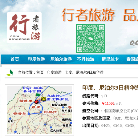
首页
印度旅游
尼泊尔旅游
不丹旅游
斯里兰卡
泰国
当前位置：
首页
-
印度旅游
-
印度、尼泊尔9日精华游
印度、尼泊尔9日精华
线路代码:
y13
参考价格:
￥11500
/人起
航空公司:
中国国际航空公司(CA
参观地区及国家:
印度、尼泊尔 
出团日期:
04/25、05/16、05/30、