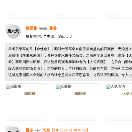
芭提雅
曼谷
第六天
餐食提供: 早中晚 酒店：无
早餐后乘车前往【金佛寺】，顺时针膜拜全东南亚最负盛名的四面佛，无论是求
后前往【热带水果园】，各种热带水果任君品尝。之后乘车返回曼谷，途经【休息站
餐】享用国际自助餐。抵达曼谷后观看泰国独有的【人蛇表演】，之后自由活动
际人妖歌舞剧场表演】。大型的舞台，华丽的服饰、亮丽的布景，野艳和美女随
这就是泰国闻名全球的人妖秀让您意犹未尽留恋忘返。之后送团到机场。专人办
四面佛
四面佛
人妖
曼谷
北京【HU7996 0130 0715】