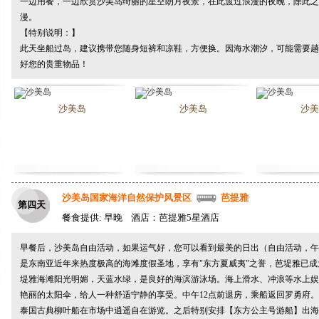
一边用餐，一边欣赏沙美岛绮丽的星空朗月夜景，在此渡过浪漫的夜晚，除此之
漫。
【特别说明：】
此天坐船过岛，建议携带您随身短裤和凉鞋，方便换。因海水潮汐，可能需要趟
好您的贵重物品！
沙美岛
沙美岛
沙美
沙美岛国家海洋自然保护风景区
芭提雅
第四天
餐食提供: 早晚 酒店：芭提雅5星酒店
早餐后，沙美岛自由活动，如果运气好，您可以看到最美的日出（自由活动，午
是东南亚近年来热度极高的海滩度假圣地，享有"东方夏威夷"之誉，芭堤雅已成为
堤雅海滩阳光明媚，天蓝水绿，是良好的海滨游泳场。海上滑水、冲浪等水上娱
艳丽的太阳伞，给人一种舒适宁静的享受。中午12点前退房，乘船返回罗勇府
泰国古典柳叶船在市场中逍遥自在游览。之后特别安排【东方公主号游船】出海