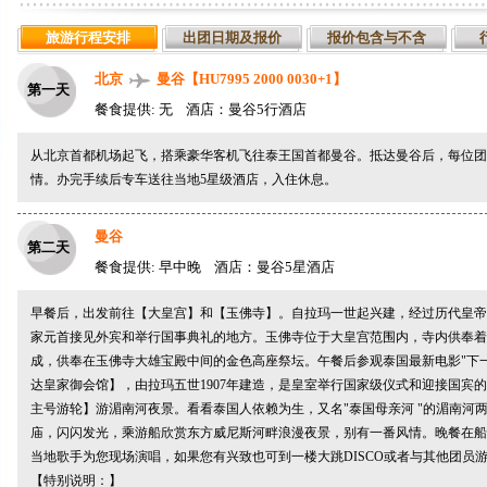
旅游行程安排
出团日期及报价
报价包含与不含
北京
曼谷【HU7995 2000 0030+1】
第一天
餐食提供: 无 酒店：曼谷5行酒店
从北京首都机场起飞，搭乘豪华客机飞往泰王国首都曼谷。抵达曼谷后，每位团
情。办完手续后专车送往当地5星级酒店，入住休息。
曼谷
第二天
餐食提供: 早中晚 酒店：曼谷5星酒店
早餐后，出发前往【大皇宫】和【玉佛寺】。自拉玛一世起兴建，经过历代皇帝
家元首接见外宾和举行国事典礼的地方。玉佛寺位于大皇宫范围内，寺内供奉着
成，供奉在玉佛寺大雄宝殿中间的金色高座祭坛。午餐后参观泰国最新电影"下一
达皇家御会馆】，由拉玛五世1907年建造，是皇室举行国家级仪式和迎接国宾
主号游轮】游湄南河夜景。看看泰国人依赖为生，又名"泰国母亲河 "的湄南河
庙，闪闪发光，乘游船欣赏东方威尼斯河畔浪漫夜景，别有一番风情。晚餐在船
当地歌手为您现场演唱，如果您有兴致也可到一楼大跳DISCO或者与其他团员
【特别说明：】