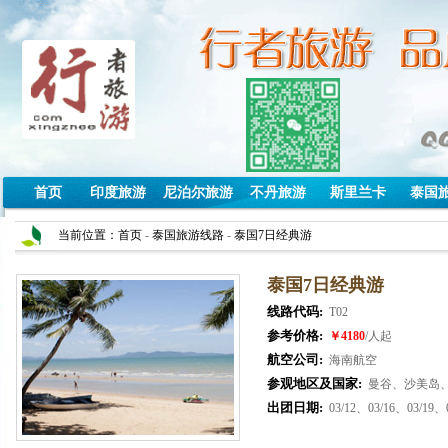
首页
印度旅游
尼泊尔旅游
不丹旅游
斯里兰卡
泰国
当前位置：
首页
-
泰国旅游线路
-
泰国7日经典游
泰国7日经典游
线路代码:
T02
参考价格:
￥4180
/人起
航空公司:
海南航空
参观地区及国家:
曼谷、沙美岛
出团日期:
03/12、03/16、03/19、