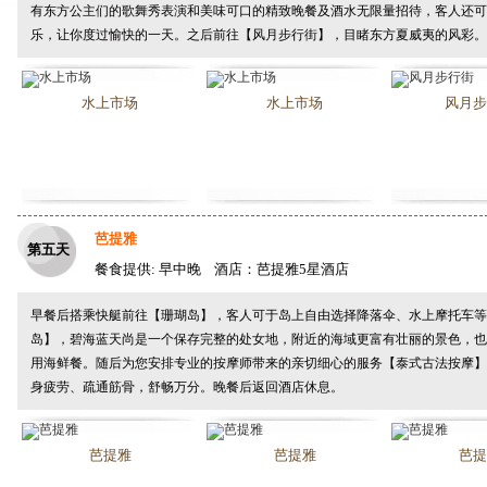
有东方公主们的歌舞秀表演和美味可口的精致晚餐及酒水无限量招待，客人还可
乐，让你度过愉快的一天。之后前往【风月步行街】，目睹东方夏威夷的风彩。
水上市场
水上市场
风月步
芭提雅
第五天
餐食提供: 早中晚 酒店：芭提雅5星酒店
早餐后搭乘快艇前往【珊瑚岛】，客人可于岛上自由选择降落伞、水上摩托车等
岛】，碧海蓝天尚是一个保存完整的处女地，附近的海域更富有壮丽的景色，也
用海鲜餐。随后为您安排专业的按摩师带来的亲切细心的服务【泰式古法按摩】
身疲劳、疏通筋骨，舒畅万分。晚餐后返回酒店休息。
芭提雅
芭提雅
芭提