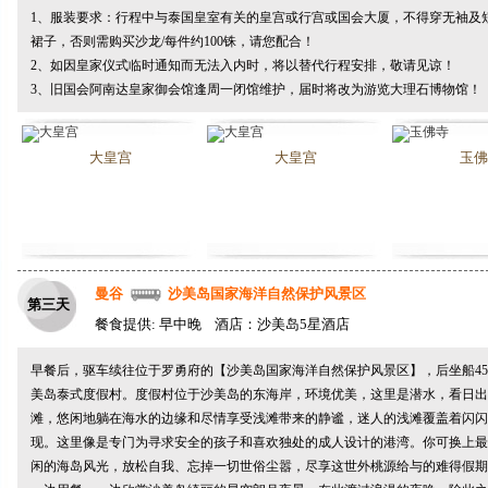
1、服装要求：行程中与泰国皇室有关的皇宫或行宫或国会大厦，不得穿无袖及
裙子，否则需购买沙龙/每件约100铢，请您配合！
2、如因皇家仪式临时通知而无法入内时，将以替代行程安排，敬请见谅！
3、旧国会阿南达皇家御会馆逢周一闭馆维护，届时将改为游览大理石博物馆！
大皇宫
大皇宫
玉佛
曼谷
沙美岛国家海洋自然保护风景区
第三天
餐食提供: 早中晚 酒店：沙美岛5星酒店
早餐后，驱车续往位于罗勇府的【沙美岛国家海洋自然保护风景区】，后坐船4
美岛泰式度假村。度假村位于沙美岛的东海岸，环境优美，这里是潜水，看日出
滩，悠闲地躺在海水的边缘和尽情享受浅滩带来的静谧，迷人的浅滩覆盖着闪闪
现。这里像是专门为寻求安全的孩子和喜欢独处的成人设计的港湾。你可换上最
闲的海岛风光，放松自我、忘掉一切世俗尘嚣，尽享这世外桃源给与的难得假期