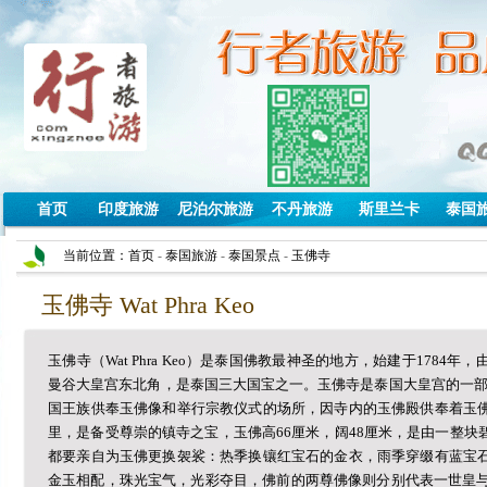
首页
印度旅游
尼泊尔旅游
不丹旅游
斯里兰卡
泰国
当前位置：
首页
-
泰国旅游
-
泰国景点
-
玉佛寺
玉佛寺 Wat Phra Keo
玉佛寺（Wat Phra Keo）是泰国佛教最神圣的地方，始建于178
曼谷大皇宫东北角，是泰国三大国宝之一。玉佛寺是泰国大皇宫的一部
国王族供奉玉佛像和举行宗教仪式的场所，因寺内的玉佛殿供奉着玉
里，是备受尊崇的镇寺之宝，玉佛高66厘米，阔48厘米，是由一整
都要亲自为玉佛更换袈裟：热季换镶红宝石的金衣，雨季穿缀有蓝宝
金玉相配，珠光宝气，光彩夺目，佛前的两尊佛像则分别代表一世皇与