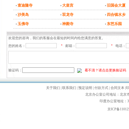
查迪隆寺
大皇宫
旧国会大厦
沙美岛
双龙寺
四合镇水乡
玉佛寺
神殿寺
东芭乐园
欢迎您的咨询，我们的客服会在最短的时间内给您满意的答复。
您的姓名：
*
邮箱：
*
电话：
验证码：
看不清？请点击更换验证码
关于我们
|
联系我们
|
预定说明
|
付款方式
|
合同文本
|
北京办公室公司地址：北京市朝
印度办公室地址：35'first f
京ICP备110