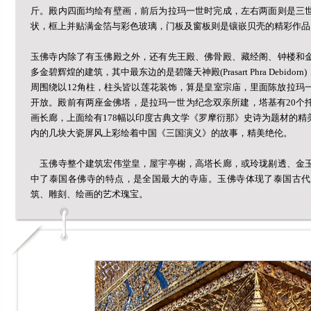
斤。殿内四面均绘有壁画，前后为拉玛一世时完成，左右两面则是三
状，框上并贴满金箔与彩色玻璃，门板及窗板则是镶嵌贝壳的精彩作品
玉佛寺内除了有玉佛殿之外，还有先王殿、佛骨殿、藏经阁、钟楼和
多金碧辉煌的建筑，其中最东边的是碧隆天神殿(Prasart Phra Debi
周围绕以12角柱，柱头皆以莲花装饰，算是皇室宗庙，里面陈放拉玛
开放。殿前有两座金佛塔，是拉玛一世为纪念双亲所建，塔基有20个
画长廊，上面绘有178幅以印度古典文学《罗摩衍那》史诗为题材的
内的几块大瓷屏风上彩绘着中国《三国演义》的故事，精美绝伦。
玉佛寺整个建筑宏伟堂皇，屋宇亭榭，高塔长廊，或玲珑剔透、金玉
中了泰国各佛寺的特点，是全国最大的寺庙。玉佛寺体现了泰国古代
筑、雕刻、绘画的艺术瑰宝。